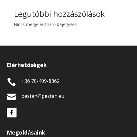
Legutóbbi hozzászólások
Nincs megjeleníthető bejegyzés.
Elérhetőségek

+36 70-409-8862

pestan@pestan.eu
Megoldásaink