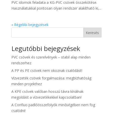
PVC idomok feladata a KG-PVC csövek összekötése.
Használatukkal pontosan olyan rendszer alakítható ki,...
« Régebbi bejegyzések
Keresés
Legutóbbi bejegyzések
PVC csövek és szerelvények – stabil alap minden
rendszerhez
A PP és PE csövek nem okoznak csalódást!
Vízvezeték csövek forgalmazása: megbízhatóság
minden projekthez
A KPE csövek valóban hosszú távra kínálnak
megoldást a vízvezetékekkel kapcsolatban!
A Confluo padlóösszefolyók minőségében nem fog
csalódni!