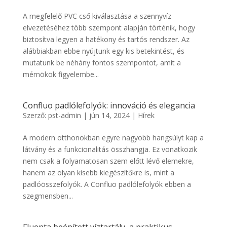
A megfelelő PVC cső kiválasztása a szennyvíz
elvezetéséhez több szempont alapján történik, hogy
biztosítva legyen a hatékony és tartós rendszer. Az
alábbiakban ebbe nyújtunk egy kis betekintést, és
mutatunk be néhány fontos szempontot, amit a
mérnökök figyelembe...
Confluo padlólefolyók: innováció és elegancia
Szerző:
pst-admin
|
jún 14, 2024
|
Hírek
A modern otthonokban egyre nagyobb hangsúlyt kap a
látvány és a funkcionalitás összhangja. Ez vonatkozik
nem csak a folyamatosan szem előtt lévő elemekre,
hanem az olyan kisebb kiegészítőkre is, mint a
padlóösszefolyók. A Confluo padlólefolyók ebben a
szegmensben...