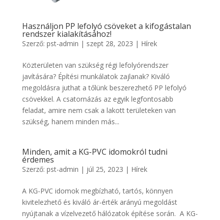
Használjon PP lefolyó csöveket a kifogástalan
rendszer kialakításához!
Szerző:
pst-admin
|
szept 28, 2023
|
Hírek
Közterületen van szükség régi lefolyórendszer
javítására? Építési munkálatok zajlanak? Kiváló
megoldásra juthat a tőlünk beszerezhető PP lefolyó
csövekkel. A csatornázás az egyik legfontosabb
feladat, amire nem csak a lakott területeken van
szükség, hanem minden más...
Minden, amit a KG-PVC idomokról tudni
érdemes
Szerző:
pst-admin
|
júl 25, 2023
|
Hírek
A KG-PVC idomok megbízható, tartós, könnyen
kivitelezhető és kiváló ár-érték arányú megoldást
nyújtanak a vízelvezető hálózatok építése során. A KG-