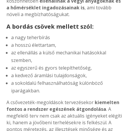
köszönhetően
ellenállnak a vegyi anyagoknak és
a hőmérséklet ingadozásainak is
, ami tovább
növeli a megbízhatóságukat.
A bordás csövek mellett szól:
a nagy teherbírás
a hosszú élettartam,
az ellenállás a külső mechanikai hatásokkal
szemben,
az egyszerű és gyors telepíthetőség,
a kedvező áramlási tulajdonságok,
a sokoldalú felhasználhatóság különböző
iparágakban.
A csővezeték-megoldások tervezésekor
kiemelten
fontos a rendszer egészének átgondolása
. A
megfelelő terv nem csak az aktuális igényeket elégíti
ki, hanem a jövőbeni terhelésekre is felkészül. A
pontos méretezés, az illesztések minősége és az