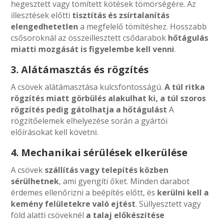
hegesztett vagy tömített kötések tömörségére. Az
illesztések előtti
tisztítás és zsírtalanítás
elengedhetetlen
a megfelelő tömítéshez. Hosszabb
csősoroknál az összeillesztett csődarabok
hőtágulás
miatti mozgását is figyelembe kell venni
.
3. Alátámasztás és rögzítés
A csövek alátámasztása kulcsfontosságú.
A túl ritka
rögzítés miatt görbülés alakulhat ki, a
túl szoros
rögzítés pedig gátolhatja a hőtágulást
A
rögzítőelemek elhelyezése során a gyártói
előírásokat kell követni.
4. Mechanikai sérülések elkerülése
A csövek
szállítás vagy
telepítés közben
sérülhetnek
, ami gyengíti őket. Minden darabot
érdemes ellenőrizni a beépítés előtt, és
kerülni kell a
kemény felületekre való ejtést
. Süllyesztett vagy
föld alatti csöveknél
a talaj előkészítése