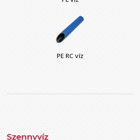
PE RC víz
Szennyvíz