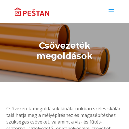
Csővezeték
megoldások
Csővezeték-megoldások kínálatunkban széles skálán
találhatja meg a mélyépítéshez és magasépítéshez
szükséges csöveket, valamint a víz- és fűtés-,
csatorna-, vízelvezető- és kábelvédelmi csöveket,