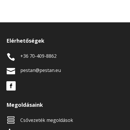
Elérhetőségek

+36 70-409-8862

pestan@pestan.eu
Megoldásaink

Csővezeték megoldások