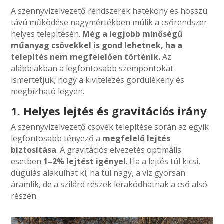
A szennyvízelvezető rendszerek hatékony és hosszú
távú működése nagymértékben múlik a csőrendszer
helyes telepítésén.
Még a legjobb minőségű
műanyag csövekkel is gond lehetnek, ha a
telepítés nem megfelelően történik.
Az
alábbiakban a legfontosabb szempontokat
ismertetjük, hogy a kivitelezés gördülékeny és
megbízható legyen.
1. Helyes lejtés és gravitációs irány
A szennyvízelvezető csövek telepítése során az egyik
legfontosabb tényező a
megfelelő lejtés
biztosítása
. A gravitációs elvezetés optimális
esetben
1–2% lejtést igényel
. Ha a lejtés túl kicsi,
dugulás alakulhat ki; ha túl nagy, a víz gyorsan
áramlik, de a szilárd részek lerakódhatnak a cső alsó
részén.