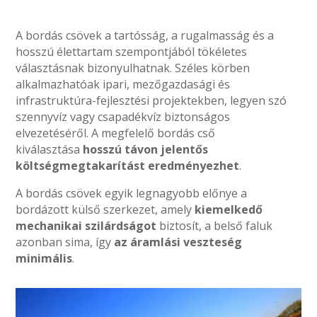
A bordás csövek a tartósság, a rugalmasság és a
hosszú élettartam szempontjából tökéletes
választásnak bizonyulhatnak. Széles körben
alkalmazhatóak ipari, mezőgazdasági és
infrastruktúra-fejlesztési projektekben, legyen szó
szennyvíz vagy csapadékvíz biztonságos
elvezetéséről. A megfelelő bordás cső
kiválasztása
hosszú távon jelentős
költségmegtakarítást eredményezhet
.
A bordás csövek egyik legnagyobb előnye a
bordázott külső szerkezet, amely
kiemelkedő
mechanikai szilárdságot
biztosít, a belső faluk
azonban sima, így
az áramlási veszteség
minimális
.