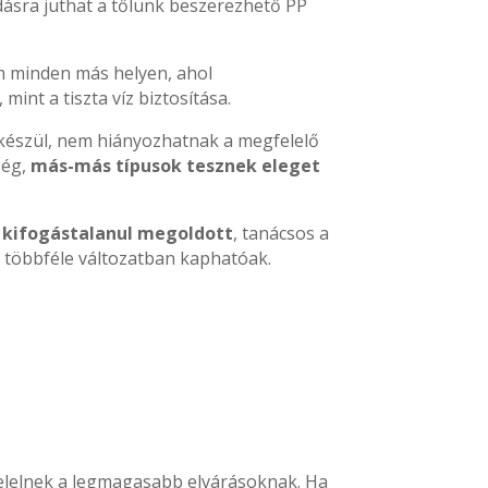
dásra juthat a tőlünk beszerezhető PP
em minden más helyen, ahol
int a tiszta víz biztosítása.
ra készül, nem hiányozhatnak a megfelelő
ség,
más-más típusok tesznek eleget
n kifogástalanul megoldott
, tanácsos a
k többféle változatban kaphatóak.
felelnek a legmagasabb elvárásoknak. Ha