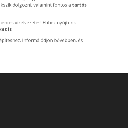
kszik dolgozni, valamint fontos a
tartós
entes vízelvezetés! Ehhez nyújtunk
et is
.
iépítéshez. Informálódjon bővebben, és