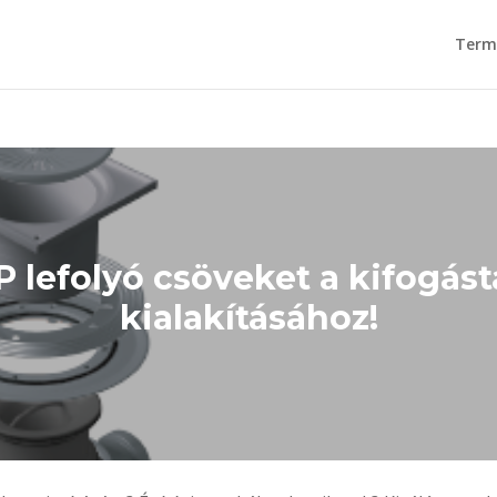
Term
P lefolyó csöveket a kifogást
kialakításához!