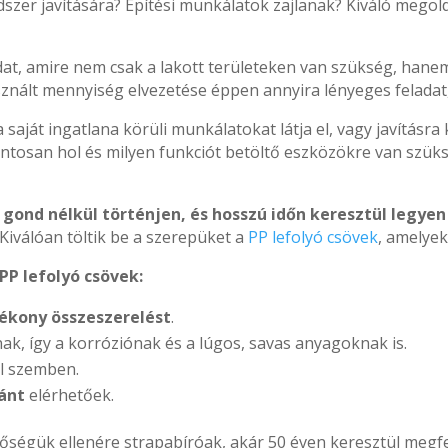
dszer javítására? Építési munkálatok zajlanak? Kiváló megol
dat, amire nem csak a lakott területeken van szükség, han
znált mennyiség elvezetése éppen annyira lényeges feladat, m
a saját ingatlana körüli munkálatokat látja el, vagy javítás
ntosan hol és milyen funkciót betöltő eszközökre van szük
e gond nélkül történjen, és hosszú időn keresztül legye
Kiválóan töltik be a szerepüket a
PP lefolyó csövek
, amelye
PP lefolyó csövek:
tékony összeszerelést
.
ak, így a korróziónak és a lúgos, savas anyagoknak is.
el szemben.
ránt
elérhetőek.
tőségük ellenére strapabíróak, akár 50 éven keresztül meg