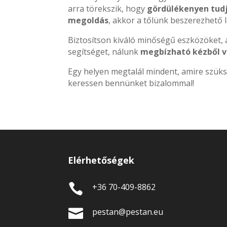
arra törekszik, hogy
gördülékenyen tudj
megoldás
, akkor a tőlünk beszerezhető l
Biztosítson kiváló minőségű eszközöket,
segítséget, nálunk
megbízható kézből ve
Egy helyen megtalál mindent, amire szüks
keressen bennünket bizalommal!
Elérhetőségek

+36 70-409-8862

pestan@pestan.eu