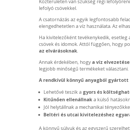
Közterületen van szükség régi lefolyóren
lefolyó csövekkel.
A csatornázás az egyik legfontosabb fela
elengedhetetlen a víz használata. Az elhas
Ha kivitelezőként tevékenykedik, esetleg 
csövek és idomok. Attól függően, hogy po
az elvárásoknak
.
Annak érdekében, hogy
a víz elvezetés
legjobb minőségű termékeket választani. 
A rendkívül könnyű anyagból gyártott 
Lehetővé teszik a
gyors és költségha
Kitűnően ellenállnak
a külső hatásokn
Jól helytállnak a mechanikai tényezőkk
Beltéri és utcai kivitelezéshez egya
A könnyű súlyuk és az egyszerű szerelhe