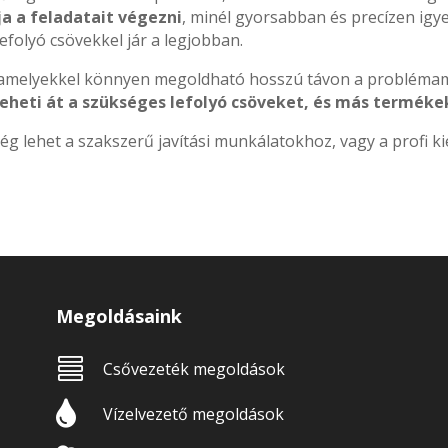
a a feladatait végezni
, minél gyorsabban és precízen igye
efolyó csövekkel jár a legjobban.
 amelyekkel könnyen megoldható hosszú távon a problémam
heti át a szükséges lefolyó csöveket, és más termékek
ég lehet a szakszerű javítási munkálatokhoz, vagy a profi k
Megoldásaink

Csővezeték megoldások

Vízelvezető megoldások