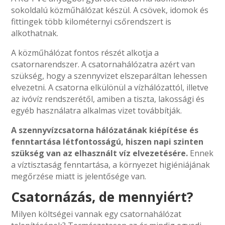
sokoldalú közműhálózat készül. A csövek, idomok és
fittingek több kilométernyi csőrendszert is
alkothatnak.
A közműhálózat fontos részét alkotja a
csatornarendszer. A csatornahálózatra azért van
szükség, hogy a szennyvizet elszeparáltan lehessen
elvezetni. A csatorna elkülönül a vízhálózattól, illetve
az ivóvíz rendszerétől, amiben a tiszta, lakossági és
egyéb használatra alkalmas vizet továbbítják.
A szennyvízcsatorna hálózatának kiépítése és
fenntartása létfontosságú, hiszen napi szinten
szükség van az elhasznált víz elvezetésére.
Ennek
a víztisztaság fenntartása, a környezet higiéniájának
megőrzése miatt is jelentősége van.
Csatornázás, de mennyiért?
Milyen költségei vannak egy csatornahálózat