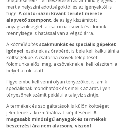
telepítésének? Természetesen az ár mindig egyedi,
mert a helyszíni adottságoktól és az igényektől is
függ.
A csatornázni kívánt terület mérete
alapvető szempont
, de az így kiszámított
anyagszükséglet, a csatorna csövek és idomok
mennyisége is hatással van a végső árra.
A közműépítés
szakmunkát és speciális gépeket
igényel
, ezeknek az órabérét is bele kell kalkulálni a
költségekbe. A csatorna csövek telepítését
földmunka előzi meg, a csöveknek el kell készíteni a
helyet a föld alatt.
Figyelembe kell venni olyan tényezőket is, amik
speciálisnak mondhatóak és emelik az árat. Ilyen
tényezőnek számít például a talajvíz szintje.
A termékek és szolgáltatások is külön költséget
jelentenek a közműhálózat kiépítésénél.
A
magasabb minőségű anyagok és termékek
beszerzési ára nem alacsony, viszont