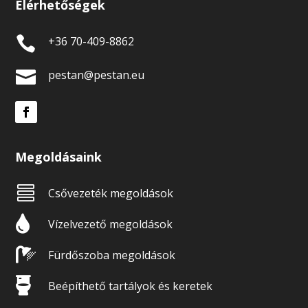
Elérhetőségek

+36 70-409-8862

pestan@pestan.eu
Megoldásaink

Csővezeték megoldások

Vízelvezető megoldások

Fürdőszoba megoldások

Beépíthető tartályok és keretek