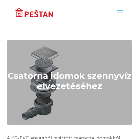
Csatorna idomok szennyvíz
elvezetéséhez
A KG-PVC anyagból gyártott csatorna idomokból