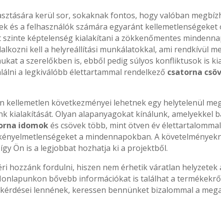
asztására kerül sor, sokaknak fontos, hogy valóban megbí
ek és a felhasználók számára egyaránt kellemetlenségeket 
tt szinte képtelenség kialakítani a zökkenőmentes mindenna
ozni kell a helyreállítási munkálatokkal, ami rendkívül meg
lmukat a szerelőkben is, ebből pedig súlyos konfliktusok is 
alálni a legkiválóbb élettartammal rendelkező
csatorna csö
en kellemetlen következményei lehetnek egy helytelenül me
k kialakítását. Olyan alapanyagokat kínálunk, amelyekkel b
orna idomok
és csövek több, mint ötven év élettartalomma
k kényelmetlenségeket a mindennapokban. A követelmények
gy Ön is a legjobbat hozhatja ki a projektből.
i hozzánk fordulni, hiszen nem érhetik váratlan helyzetek a
onlapunkon bővebb információkat is találhat a termékekrő
 kérdései lennének, keressen bennünket bizalommal a mega