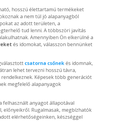
zható, hosszú élettartamú termékeket
okoznak a nem túl jó alapanyagból
pokat az adott területen, a
terhelő tud lenni. A többszöri javítás
kialakulhatnak. Amennyiben Ön elkerülné a
veket
és idomokat, válasszon bennünket
gválasztott
csatorna csőnek
és idomnak,
átran lehet tervezni hosszú távra,
l rendelkeznek. Képesek több generációt
nek megfelelő alapanyagok
 felhasznált anyagot állapotával
l, előnyeikről. Rugalmasak, megbízhatók
dott elérhetőségeinken, készséggel