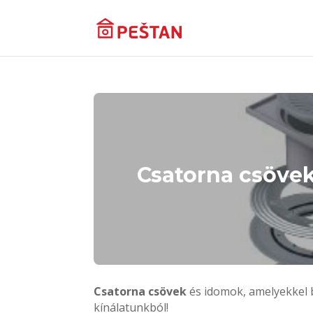
Csatorna csövek
Csatorna csövek
és idomok, amelyekkel b
kínálatunkból!