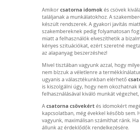
Amikor
csatorna idomok
és csövek kivál
találjanak a munkálatokhoz. A szakember
készült rendszerek. A gyakori javítás mia
szakembereknek pedig folyamatosan foglalk
miatt a felhasználók elveszíthetik a biza
kényes szituációkat, ezért szeretné megt
az alapanyag beszerzéshez!
Mivel tisztában vagyunk azzal, hogy mily
nem bízzuk a véletlenre a termékkínálatun
ugyanis a választékunkban elérhető
csat
is kiszolgálni úgy, hogy nem okozhatna
felhasználásával kiváló munkát végezhet, í
A
csatorna csövekért
és idomokért megér
kapcsolatban, még évekkel később sem. H
vagyunk, maximálisan számíthat ránk. Ha
állunk az érdeklődők rendelkezésére.