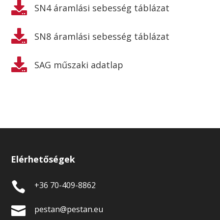

SN4 áramlási sebesség táblázat

SN8 áramlási sebesség táblázat

SAG műszaki adatlap
Elérhetőségek

+36 70-409-8862

pestan@pestan.eu