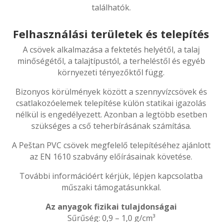
találhatók.
Felhasználási területek és telepítés
A csövek alkalmazása a fektetés helyétől, a talaj
minőségétől, a talajtípustól, a terheléstől és egyéb
környezeti tényezőktől függ.
Bizonyos körülmények között a szennyvízcsövek és
csatlakozóelemek telepítése külön statikai igazolás
nélkül is engedélyezett. Azonban a legtöbb esetben
szükséges a cső teherbírásának számítása.
A Peštan PVC csövek megfelelő telepítéséhez ajánlott
az EN 1610 szabvány előírásainak követése.
További információért kérjük, lépjen kapcsolatba
műszaki támogatásunkkal.
Az anyagok fizikai tulajdonságai
Sűrűség: 0,9 – 1,0 g/cm³