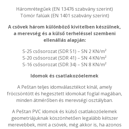
Háromrétegűek (EN 13476 szabvány szerint)
Tömör falúak (EN 1401 szabvány szerint)
A csövek három különböző kivitelben készülnek,
a merevség és a külső terheléssel szembeni
ellenállás alapján:
S-25 csősorozat (SDR 51) – SN 2 KN/m²
S-20 csősorozat (SDR 41) – SN 4 KN/m²
S-16 csősorozat (SDR 34) – SN 8 KN/m²
Idomok és csatlakozóelemek
A Peštan teljes idomválasztékot kínál, amely
fröccsöntött és hegesztett idomokat foglal magában,
minden átmérőben és merevségi osztályban.
A Peštan PVC idomok és külső csatlakozóelemek
geometriájuknak köszönhetően legalább kétszer
merevebbek, mint a csövek, még akkor is, ha azonos