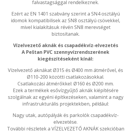
falvastagsággal rendelkeznek.
Ezért az EN 1401 szabvány szerint a SN4 osztályú
idomok kompatibilisek az SN8 osztályú csövekkel,
mivel kialakításuk révén SN8 merevséget
biztosítanak.
Vízelvezető aknák és csapadékvíz-elvezetés
A Peštan PVC szennyvízrendszerének
kiegészítéseként kínál:
Vízelvezető aknákat Ø315 és Ø400 mm átmérővel, és
Ø110-200 közötti csatlakozásokkal.
Csatlakozási átmérőkkel: Ø160 és Ø200 mm.
Ezek a termékek esővízgyűjtő aknák kiépítésére
szolgálnak az egyéni építkezéseken, valamint a nagy
infrastrukturális projektekben, például:
Nagy utak, autópályák és parkolók csapadékvíz-
elvezetése.
További részletek a VÍZELVEZETŐ AKNÁK szekcióban