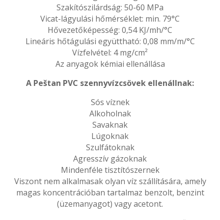
Szakítószilárdság: 50-60 MPa
Vicat-lágyulási hőmérséklet: min. 79°C
Hővezetőképesség: 0,54 KJ/mh/°C
Lineáris hőtágulási együttható: 0,08 mm/m/°C
Vízfelvétel: 4 mg/cm²
Az anyagok kémiai ellenállása
A Peštan PVC szennyvízcsövek ellenállnak:
Sós víznek
Alkoholnak
Savaknak
Lúgoknak
Szulfátoknak
Agresszív gázoknak
Mindenféle tisztítószernek
Viszont nem alkalmasak olyan víz szállítására, amely
magas koncentrációban tartalmaz benzolt, benzint
(üzemanyagot) vagy acetont.