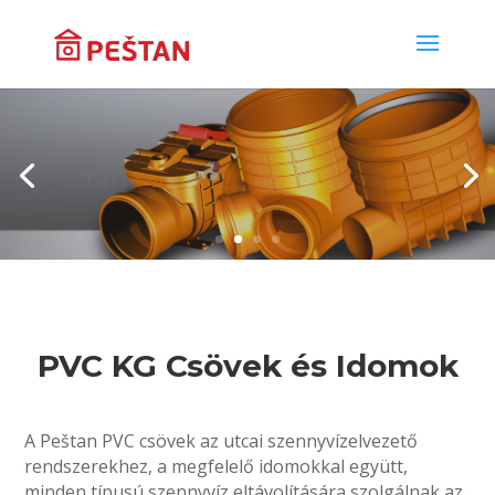
Termékek széles választéka
PVC KG Csövek és Idomok
A Peštan PVC csövek az utcai szennyvízelvezető
rendszerekhez, a megfelelő idomokkal együtt,
minden típusú szennyvíz eltávolítására szolgálnak az